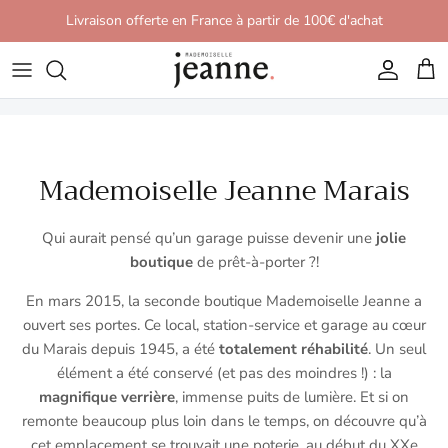
Aller au contenu
Livraison offerte en France à partir de 100€ d'achat
Compte
Pani
Mademoiselle Jeanne Marais
Qui aurait pensé qu’un garage puisse devenir une
jolie
boutique
de prêt-à-porter ?!
En mars 2015, la seconde boutique Mademoiselle Jeanne a
ouvert ses portes. Ce local, station-service et garage au cœur
du Marais depuis 1945, a été
totalement réhabilité
. Un seul
élément a été conservé (et pas des moindres !) : la
magnifique verrière
, immense puits de lumière. Et si on
remonte beaucoup plus loin dans le temps, on découvre qu’à
cet emplacement se trouvait une poterie, au début du XXe