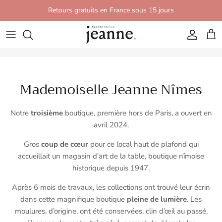
Aller au contenu
Retours gratuits en France sous 15 jours
Compte
Pani
Mademoiselle Jeanne Nîmes
Notre
troisième
boutique, première hors de Paris, a ouvert en
avril 2024.
Gros
coup de cœur
pour ce local haut de plafond qui
accueillait un magasin d’art de la table, boutique nîmoise
historique depuis 1947.
Après 6 mois de travaux, les collections ont trouvé leur écrin
dans cette magnifique boutique
pleine de lumière
. Les
moulures, d’origine, ont été conservées, clin d’œil au passé.