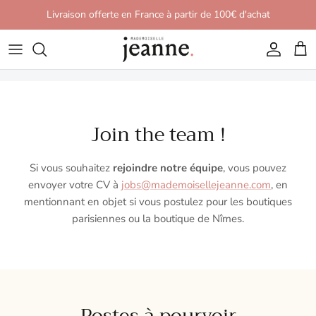
Aller au contenu
Livraison offerte en France à partir de 100€ d'achat
Compte
Pani
Join the team !
Si vous souhaitez
rejoindre notre équipe
, vous pouvez
envoyer votre CV à
jobs@mademoisellejeanne.com
, en
mentionnant en objet si vous postulez pour les boutiques
parisiennes ou la boutique de Nîmes.