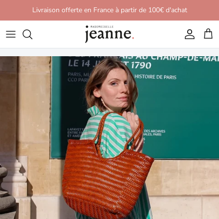
Aller au contenu
Livraison offerte en France à partir de 100€ d'achat
Compte
Pani
Passer aux informations produits