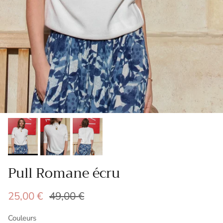
Pull Romane écru
Prix soldé
Prix habituel
25,00 €
49,00 €
Couleurs