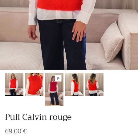
Pull Calvin rouge
Prix habituel
69,00 €